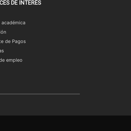
CES DE INTERÉS
a académica
ión
te de Pagos
as
 de empleo