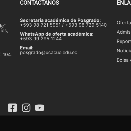
CONTÁCTANOS
ENLA
Secretaría académica de Posgrado:
Ofert
+593 98 721 5951 / +593 98 729 5140
de”
íes,
Admis
WhatsApp de oferta académica:
+593 99 295 1244
Repor
Email:
Notici
posgrado@ucacue.edu.ec
. 104.
Bolsa