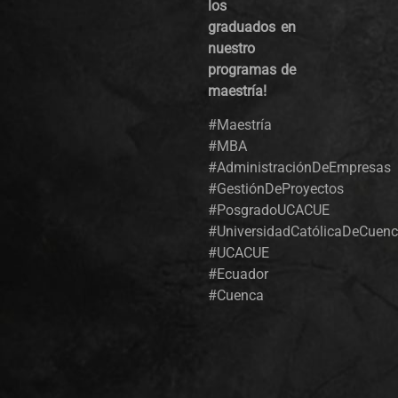
los
graduados en
nuestro
programas de
maestría!
#Maestría
#MBA
#AdministraciónDeEmpresas
#GestiónDeProyectos
#PosgradoUCACUE
#UniversidadCatólicaDeCuen
#UCACUE
#Ecuador
#Cuenca