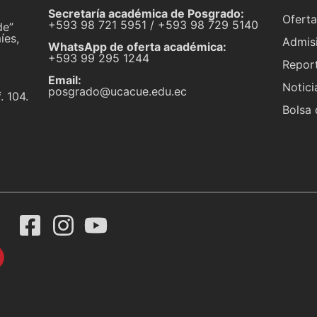
Secretaría académica de Posgrado:
Ofert
+593 98 721 5951 / +593 98 729 5140
de”
íes,
Admis
WhatsApp de oferta académica:
+593 99 295 1244
Repor
Email:
Notici
posgrado@ucacue.edu.ec
. 104.
Bolsa