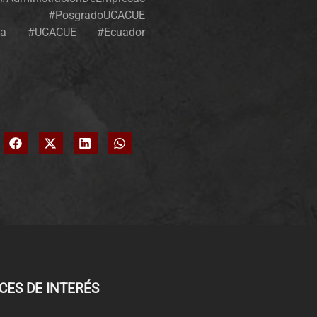
os #PosgradoUCACUE
Cuenca #UCACUE #Ecuador
CES DE INTERÉS