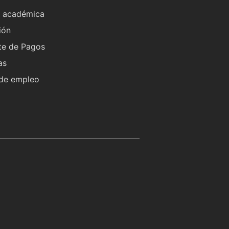
a académica
ión
te de Pagos
as
 de empleo