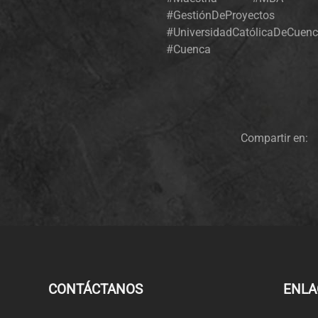
#GestiónDeProyect
#UniversidadCatólicaDe
#Cuenca
Compartir en:
CONTÁCTANOS
ENLA