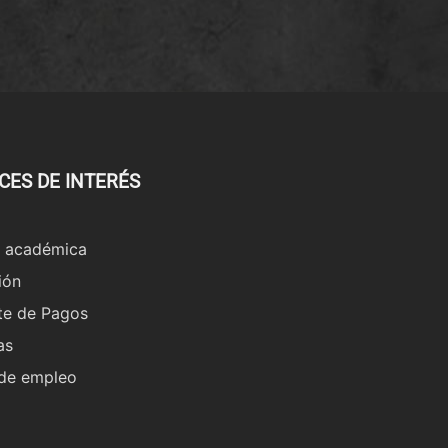
CES DE INTERÉS
a académica
ión
te de Pagos
as
 de empleo