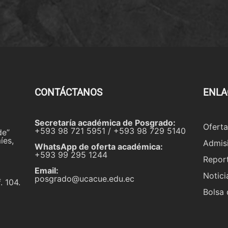
CONTÁCTANOS
ENLA
Secretaría académica de Posgrado:
Ofert
+593 98 721 5951 / +593 98 729 5140
de”
íes,
Admis
WhatsApp de oferta académica:
+593 99 295 1244
Repor
Email:
Notici
posgrado@ucacue.edu.ec
. 104.
Bolsa