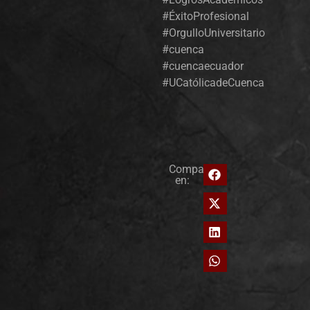
#ÉxitoProfesional
#OrgulloUniversitario
#cuenca
#cuencaecuador
#UCatólicadeCuenca
Compartir
en: