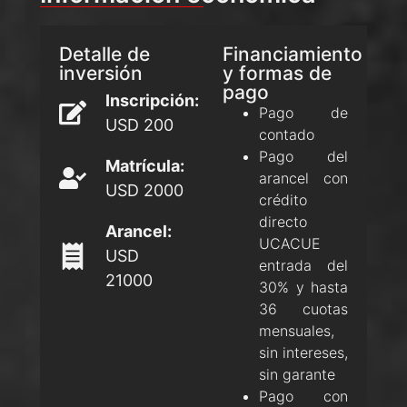
Detalle de
Financiamiento
inversión
y formas de
pago
Inscripción:
Pago de
USD 200
contado
Pago del
Matrícula:
arancel con
USD 2000
crédito
directo
Arancel:
UCACUE
USD
entrada del
21000
30% y hasta
36 cuotas
mensuales,
sin intereses,
sin garante
Pago con