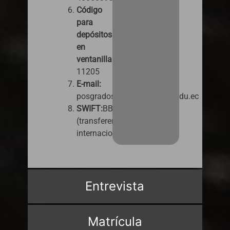
Código
para
depósitos
en
ventanilla:
11205
E-mail:
posgrados.pagos@ucacue.edu.ec
SWIFT:
BBOLECEGXXX
(transferencias
internacionales).
Entrevista
Matrícula