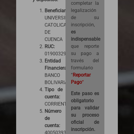
completar la
legalización
Beneficiario:
de su
UNIVERSIDAD
inscripción,
CATOLICA
es
DE
indispensable
CUENCA
que reporte
RUC:
su pago a
0190032981001
través del
Entidad
formulario
Financiera:
“
Reportar
BANCO
Pago
“
BOLIVARIANO
Tipo de
Este paso es
cuenta:
obligatorio
CORRIENTE
para validar
Número
su proceso
de
oficial de
cuenta:
inscripción.
4005039382