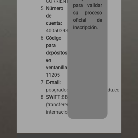
CORRIENTE
para validar
Número
su proceso
de
oficial de
cuenta:
inscripción.
4005039382
Código
para
depósitos
en
ventanilla:
11205
E-mail:
posgrados.pagos@ucacue.edu.ec
SWIFT:
BBOLECEGXXX
(transferencias
internacionales).