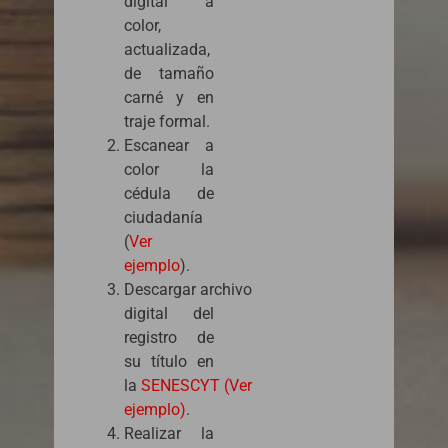
digital a
color,
actualizada,
de tamaño
carné y en
traje formal.
Escanear a
color la
cédula de
ciudadanía
(
Ver
ejemplo
).
Descargar archivo
digital del
registro de
su título en
la
SENESCYT (Ver
ejemplo)
.
Realizar la