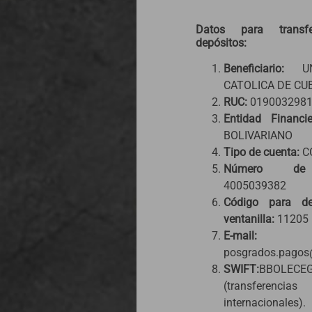
Datos para transf
depósitos:
Beneficiario:
UNI
CATOLICA DE CU
RUC:
0190032981
Entidad Financie
BOLIVARIANO
Tipo de cuenta:
C
Número de 
4005039382
Código para de
ventanilla:
11205
E-mail:
posgrados.pagos
SWIFT:
BBOLECE
(transferencias
internacionales).