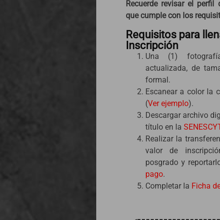
Recuerde revisar el perfil 
que cumple con los requisi
Requisitos para llen
Inscripción
Una (1) fotografí
actualizada, de tam
formal.
Escanear a color la 
(
Ver ejemplo
).
Descargar archivo digi
título en la
SENESCYT 
Realizar la transfere
valor de inscripc
posgrado y reportarl
pago
.
Completar la
Ficha de