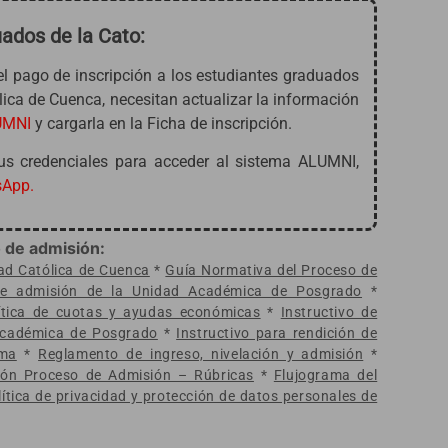
ados de la Cato:
el pago de inscripción a los estudiantes graduados
lica de Cuenca, necesitan actualizar la información
UMNI
y cargarla en la Ficha de inscripción.
us credenciales para acceder al sistema ALUMNI,
App.
 de admisión:
dad Católica de Cuenca
*
Guía Normativa del Proceso de
 de admisión de la Unidad Académica de Posgrado
*
lítica de cuotas y ayudas económicas
*
Instructivo de
 Académica de Posgrado
*
Instructivo para rendición de
rma
*
Reglamento de ingreso, nivelación y admisión
*
ión Proceso de Admisión – Rúbricas
*
Flujograma del
lítica de privacidad y protección de datos personales de