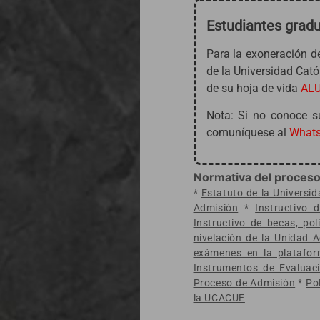
Estudiantes gradu
Para la exoneración d
de la Universidad Cató
de su hoja de vida
AL
Nota: Si no conoce s
comuníquese al
Whats
Normativa del proceso
*
Estatuto de la Universi
Admisión
*
Instructivo
Instructivo de becas, po
nivelación de la Unidad
exámenes en la platafo
Instrumentos de Evaluac
Proceso de Admisión
*
Po
la UCACUE