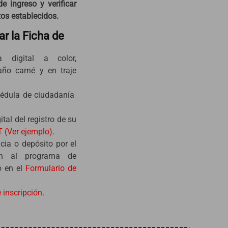
de ingreso y verificar
tos establecidos.
ar la Ficha de
a digital a color,
año carné y en traje
cédula de ciudadanía
tal del registro de su
(Ver ejemplo)
.
ncia o depósito por el
ión al programa de
o en el
Formulario de
 inscripción
.