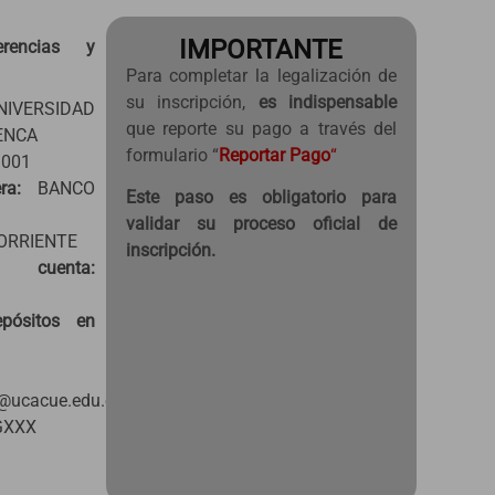
IMPORTANTE
erencias y
Para completar la legalización de
su inscripción,
es indispensable
VERSIDAD
que reporte su pago a través del
ENCA
formulario “
Reportar Pago
“
001
ra:
BANCO
Este paso es obligatorio para
validar su proceso oficial de
ORRIENTE
inscripción.
cuenta:
pósitos en
@ucacue.edu.ec
GXXX