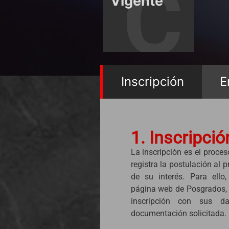
Vigente
Inscripción
E
1. Inscripció
La inscripción es el proce
registra la postulación al
de su interés. Para ello
página web de Posgrados, 
inscripción con sus d
documentación solicitada.