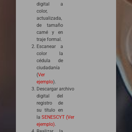
digital a
color,
actualizada,
de tamaño
carné y en
traje formal.
Escanear a
color la
cédula de
ciudadanía
(
Ver
ejemplo
).
Descargar archivo
digital del
registro de
su título en
la
SENESCYT (Ver
ejemplo)
.
Realizar la