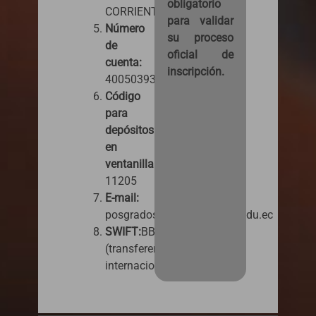
obligatorio
CORRIENTE
para validar
Número
su proceso
de
oficial de
cuenta:
inscripción.
4005039382
Código
para
depósitos
en
ventanilla:
11205
E-mail:
posgrados.pagos@ucacue.edu.ec
SWIFT:
BBOLECEGXXX
(transferencias
internacionales).