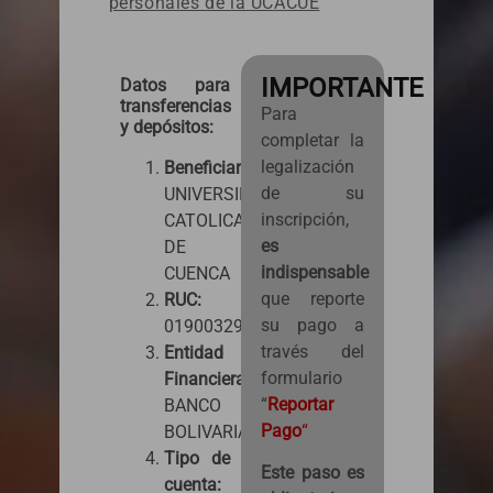
personales de la UCACUE
IMPORTANTE
Datos para
transferencias
Para
y depósitos:
completar la
legalización
Beneficiario:
de su
UNIVERSIDAD
inscripción,
CATOLICA
es
DE
indispensable
CUENCA
que reporte
RUC:
su pago a
0190032981001
través del
Entidad
formulario
Financiera:
“
Reportar
BANCO
Pago
“
BOLIVARIANO
Tipo de
Este paso es
cuenta: